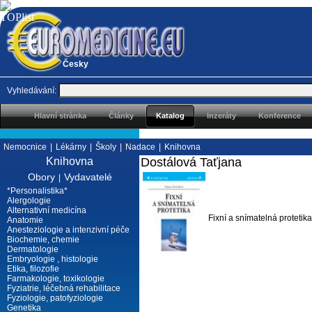
Česky
Vyhledávání:
Hlavní stránka
Články
Katalog
Inzeráty
Konference
Nemocnice
|
Lékárny
|
Školy
|
Nadace
|
Knihovna
Knihovna
Dostálová Taťjana
Obory
Vydavatelé
|
*Personalistika*
Alergologie
Alternativní medicína
Fixní a snímatelná protetika
Anatomie
Anesteziologie a intenzivní péče
Biochemie, chemie
Dermatologie
Embryologie , histologie
Etika, filozofie
Farmakologie, toxikologie
Fyziatrie, léčebná rehabilitace
Fyziologie, patofyziologie
Genetika