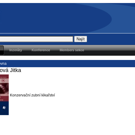
Inzeráty
Konference
Members sekce
ovna
ová Jitka
Konzervační zubní lékařství