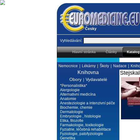
Česky
Vyhledávání:
Hlavní stránka
Články
Katalog
Nemocnice
|
Lékárny
|
Školy
|
Nadace
|
Knih
Knihovna
Stejskal
Obory
Vydavatelé
|
*Personalistika*
Alergologie
Alternativní medicína
Anatomie
Anesteziologie a intenzivní péče
Biochemie, chemie
Dermatologie
Embryologie , histologie
Etika, filozofie
Farmakologie, toxikologie
Fyziatrie, léčebná rehabilitace
Fyziologie, patofyziologie
Genetika