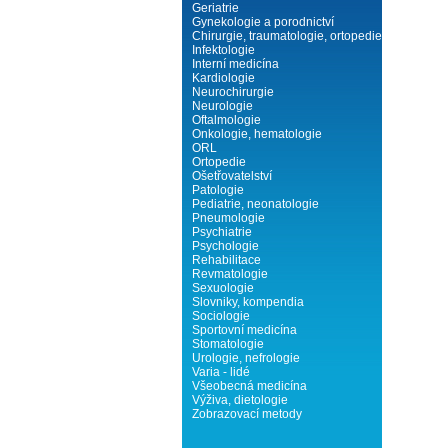
Geriatrie
Gynekologie a porodnictví
Chirurgie, traumatologie, ortopedie
Infektologie
Interní medicína
Kardiologie
Neurochirurgie
Neurologie
Oftalmologie
Onkologie, hematologie
ORL
Ortopedie
Ošetřovatelství
Patologie
Pediatrie, neonatologie
Pneumologie
Psychiatrie
Psychologie
Rehabilitace
Revmatologie
Sexuologie
Slovniky, kompendia
Sociologie
Sportovní medicína
Stomatologie
Urologie, nefrologie
Varia - lidé
Všeobecná medicína
Výživa, dietologie
Zobrazovací metody