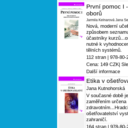
První pomoc I 
oborů
Jarmila Kelnarová
Jana Se
Nová, moderní uče
způsobem seznamuj
účastníky kurzů...o
nutné k vyhodnocení
tělních systémů.
112 stran |
978-80-
Cena: 149 CZK
| Sl
Další informace
Etika v ošetřov
Jana Kutnohorská
V současné době je
zaměřením určena p
zdravotním...Hradci
ošetřovatelství vys
zahraničí.
164 stran |
978-80-