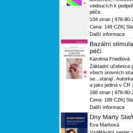
vedoucích k podpoř
péče.
104 stran |
978-80-
Cena: 149 CZK
| Sl
Další informace
Bazální stimula
péči
Karolina Friedlová
Základní učebnice p
všech úrovních stud
se...starají. Autor
a jako jediná v ČR 
168 stran |
978-80-
Cena: 189 CZK
| Sl
Další informace
Dny Marty Sta
Eva Marková
Vzdělávání sester 