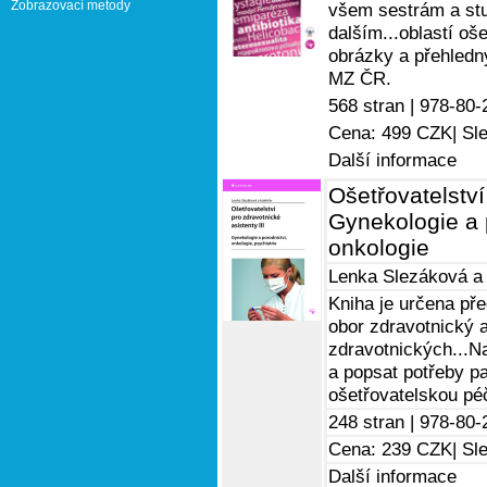
Zobrazovací metody
všem sestrám a stu
dalším...oblastí oš
obrázky a přehledn
MZ ČR.
568 stran |
978-80-
Cena: 499 CZK
| Sl
Další informace
Ošetřovatelství 
Gynekologie a p
onkologie
Lenka Slezáková
a
Kniha je určena př
obor zdravotnický 
zdravotnických...N
a popsat potřeby pa
ošetřovatelskou péč
248 stran |
978-80-
Cena: 239 CZK
| Sl
Další informace