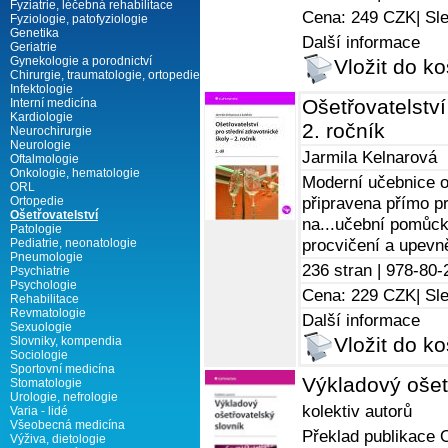
Fyziatrie, léčebná rehabilitace
Cena: 249 CZK
| Sl
Fyziologie, patofyziologie
Genetika
Další informace
Geriatrie
Gynekologie a porodnictví
Vložit do ko
Chirurgie, traumatologie, ortopedie
Infektologie
Ošetřovatelství
Interní medicína
Kardiologie
2. ročník
Neurochirurgie
Neurologie
Jarmila Kelnarová
Oftalmologie
Onkologie, hematologie
Moderní učebnice oš
ORL
připravena přímo p
Ortopedie
Ošetřovatelství
na...učební pomůcko
Patologie
procvičení a upevně
Pediatrie, neonatologie
Pneumologie
236 stran |
978-80-
Psychiatrie
Psychologie
Cena: 229 CZK
| Sl
Rehabilitace
Revmatologie
Další informace
Sexuologie
Vložit do ko
Slovniky, kompendia
Sociologie
Sportovní medicína
Výkladový ošet
Stomatologie
Urologie, nefrologie
kolektiv autorů
Varia - lidé
Všeobecná medicína
Překlad publikace O
Výživa, dietologie