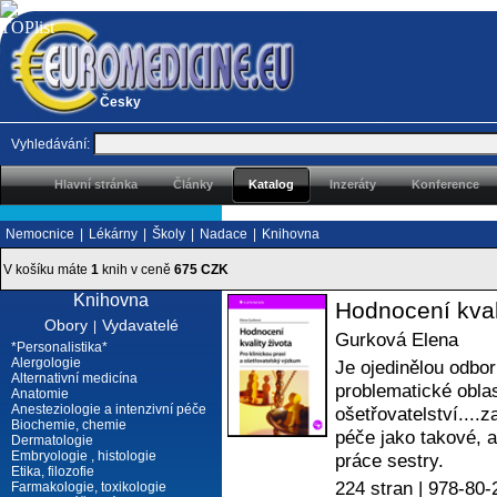
Česky
Vyhledávání:
Hlavní stránka
Články
Katalog
Inzeráty
Konference
Nemocnice
|
Lékárny
|
Školy
|
Nadace
|
Knihovna
V košíku máte
1
knih v ceně
675 CZK
Knihovna
Hodnocení kval
Obory
Vydavatelé
|
Gurková Elena
*Personalistika*
Alergologie
Je ojedinělou odbor
Alternativní medicína
problematické oblas
Anatomie
Anesteziologie a intenzivní péče
ošetřovatelství....
Biochemie, chemie
péče jako takové, a
Dermatologie
Embryologie , histologie
práce sestry.
Etika, filozofie
224 stran |
978-80-
Farmakologie, toxikologie