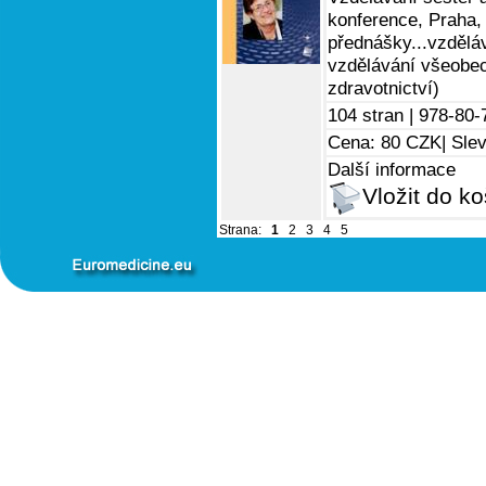
konference, Praha,
přednášky...vzdělá
vzdělávání všeobe
zdravotnictví)
104 stran |
978-80-
Cena: 80 CZK
| Sle
Další informace
Vložit do ko
Strana:
1
2
3
4
5