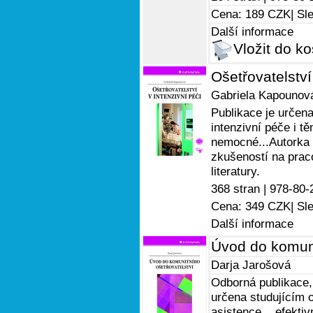
Cena: 189 CZK
| Sl
Další informace
Vložit do ko
Ošetřovatelství
Gabriela Kapounov
Publikace je určena
intenzivní péče i tě
nemocné...Autorka 
zkušeností na praco
literatury.
368 stran |
978-80-
Cena: 349 CZK
| Sl
Další informace
Úvod do komuni
Darja Jarošová
Odborná publikace, 
určena studujícím o
asistence,...efekti