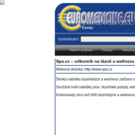
Česky
Vyhledávání:
Hlavní stránka
Články
Katalog
Spa.cz – odborník na lázně a wellness
Webová stránka:
http://www.spa.cz
Široká nabídka lázeňských a wellness zařízení v 
Součástí naší nabídky jsou: lázeňské pobyty, wel
Dohromady více než 600 lázeňských a wellness b