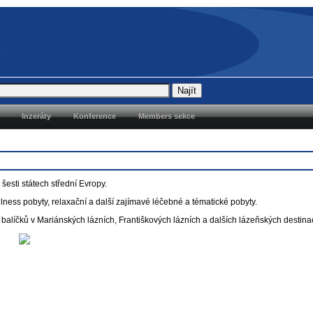
Inzeráty
Konference
Members sekce
šesti státech střední Evropy.
lness pobyty, relaxační a další zajímavé léčebné a tématické pobyty.
alíčků v Mariánských lázních, Františkových lázních a dalších lázeňských destina